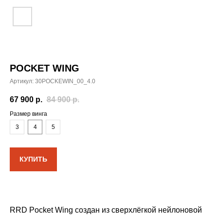
POCKET WING
Артикул:
30POCKEWIN_00_4.0
67 900
р.
84 900
р.
Размер винга
3
4
5
КУПИТЬ
RRD Pocket Wing создан из сверхлёгкой нейлоновой