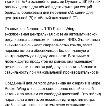
ткани 32 г/м² и оснащён стропами Dyneema SK99 трёх
разных цветов для лёгкой идентификации секций
брайдла: оранжевый для передней (A), синий для
центральной (B) и жёлтый для задней (C).
Главная особенность RRD Pocket Wing —
эксклюзивная центральная система автоматической
регулировки с роликом, инновация RRD. Эта система
значительно снижает «нервозность» крыла, гасит
порывы ветра и обеспечивает более плавную и
контролируемую подачу мощности. В отличие от
любых других продуктов на рынке, она уменьшает
резкие рывки, помогая райдеру сохранять баланс и
стабильность при максимальной производительности.
Созданный для лёгкого даунвинда на озёрах и в море,
Pocket Wing открывает совершенно новый способ
катания по волнам со свободой движений. Это гибрид
параплана и винга: он помогает идти против ветра,
чтобы ловить свелл, а затем легко складывается,