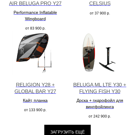
AIR BELUGA PRO Y27
CELSIUS
Performance Inflatable
от
37 900
р.
Wingboard
от
83 900
р.
RELIGION Y28 +
BELUGA ML LTE Y30 +
GLOBAL BAR Y27
FLYING FISH Y30
Кайт, планка
Доска + гидрофойл для
вингфойлинга
от
133 900
р.
от
242 900
р.
ЗАГРУЗИТЬ ЕЩЁ