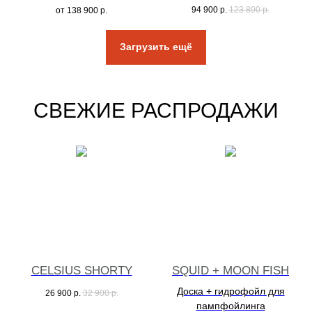
94 900
р.
123 800
р.
от
138 900
р.
Загрузить ещё
СВЕЖИЕ РАСПРОДАЖИ
CELSIUS SHORTY
SQUID + MOON FISH
Доска + гидрофойл для
26 900
р.
32 900
р.
пампфойлинга