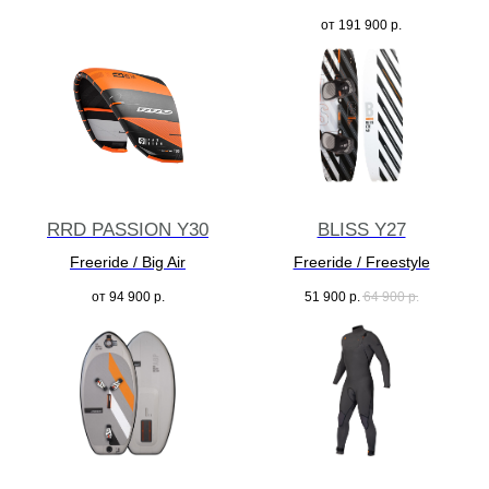
от
191 900
р.
RRD PASSION Y30
BLISS Y27
Freeride / Big Air
Freeride / Freestyle
от
94 900
р.
51 900
р.
64 900
р.