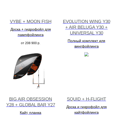
VYBE + MOON FISH
EVOLUTION WING Y30
+ AIR BELUGA Y30 +
Доска + гидрофойл для
UNIVERSAL Y30
пампфойлинга
Полный комплект для
от
208 900
р.
вингфойлинга
BIG AIR OBSESSION
SQUID + H-FLIGHT
Y28 + GLOBAL BAR Y27
Доска и гидрофойл для
кайтфойлинга
Кайт, планка