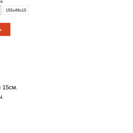
ла
155x48x15
Ь
 15см.
ы.