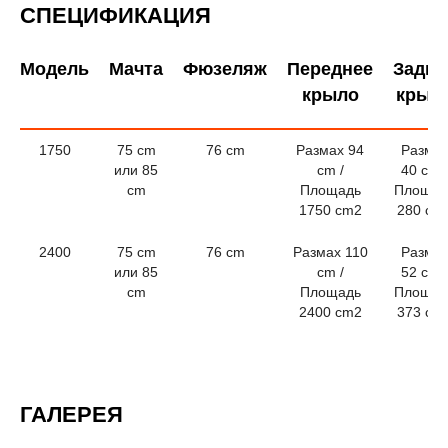
СПЕЦИФИКАЦИЯ
Модель
Мачта
Фюзеляж
Переднее
Задне
крыло
крыл
1750
75 cm
76 cm
Размах 94
Разма
или 85
cm /
40 cm /
cm
Площадь
Площад
1750 cm2
280 cm
2400
75 cm
76 cm
Размах 110
Разма
или 85
cm /
52 cm /
cm
Площадь
Площад
2400 cm2
373 cm
ГАЛЕРЕЯ