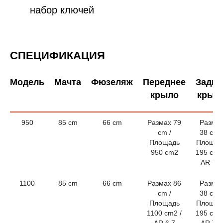
набор ключей
СПЕЦИФИКАЦИЯ
Модель
Мачта
Фюзеляж
Переднее
Задне
крыло
крыл
950
85 cm
66 cm
Размах 79
Разма
cm /
38 cm /
Площадь
Площад
950 cm2
195 cm2
AR 7,4
1100
85 cm
66 cm
Размах 86
Разма
cm /
38 cm /
Площадь
Площад
1100 cm2 /
195 cm2