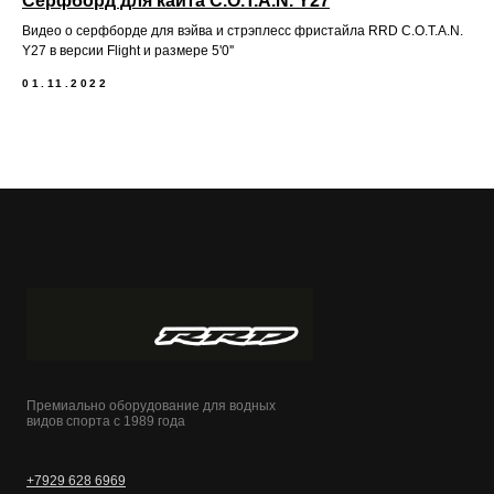
Серфборд для кайта C.O.T.A.N. Y27
Видео о серфборде для вэйва и стрэплесс фристайла RRD C.O.T.A.N.
Y27 в версии Flight и размере 5'0''
01.11.2022
Премиально оборудование для водных
видов спорта с 1989 года
+7929 628 6969