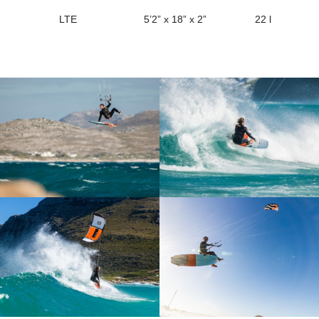
LTE
5’2” x 18” x 2”
22 l