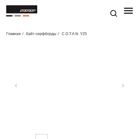
Главная
/
Кайт-серфборды
/
C.O.T.A.N. Y25