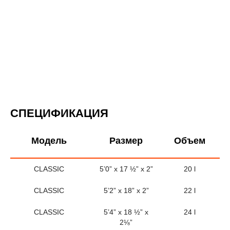
СПЕЦИФИКАЦИЯ
Модель
Размер
Объем
CLASSIC
5’0” x 17 ½” x 2”
20 l
CLASSIC
5’2” x 18” x 2”
22 l
CLASSIC
5’4” x 18 ½” x
24 l
2⅛”